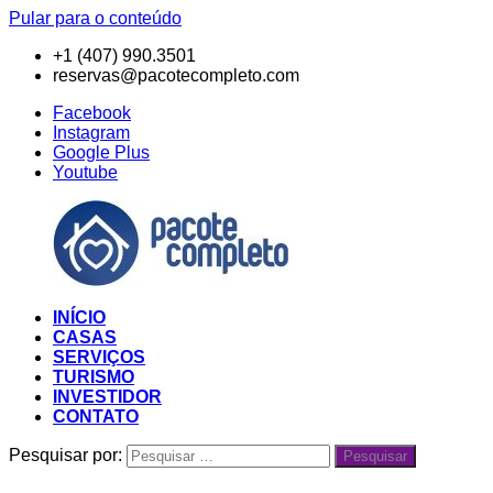
Pular para o conteúdo
+1 (407) 990.3501
reservas@pacotecompleto.com
Facebook
Instagram
Google Plus
Youtube
INÍCIO
Pacote
Oferecemos
CASAS
Completo
mais
SERVIÇOS
que
TURISMO
um
INVESTIDOR
aluguel
CONTATO
por
temporada
Pesquisar por:
Pesquisar
em